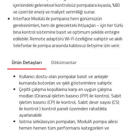
içerisindeki geleneksel kontrolsüz pompalara kıyasla, %80
ve üzeri bir enerji ve maliyet verimliliği sunar.
Interface Modülü ile pompanız hem günümüzün
gereksinimleri, hem de gelecekteki ihtiyaçları – için her türlü
bina kontrol sistemine basit ve optimum şekilde entegre
edilebilir. Remote adaptörü Wi-Fi özelliğine sahiptir ve akıllı
telefonlar ile pompa arasında kablosuz iletişime izin verir.
Ürün Detayları
Dökümanlar
Kullanıcı dostu olan pompalar basit ve anlaşılır
kumanda butonları ve ışıklı gösterimlere sahiptir.
Çeşitli çalışma koşullarına karşı en uygun çalışma
modları (Oransal işletim basıncı (PP) ile kontrol, Sabit
işletim basıncı (CP) ile kontrol, Sabit devir sayısı (CS)
ile kontrol ) kontrol paneli üzerinden rahatlıkla
ayarlanabilir.
Isıtma sirkülasyon pompaları, ModulA pompa ailesi
hemen hemen tüm performans kategorileri ve