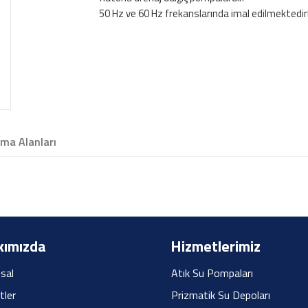
50 Hz ve 60 Hz frekanslarında imal edilmektedirl
ma Alanları
ımızda
Hizmetlerimiz
sal
Atık Su Pompaları
tler
Prizmatik Su Depoları