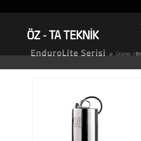
EnduroLite Serisi
Ürünler
Bi