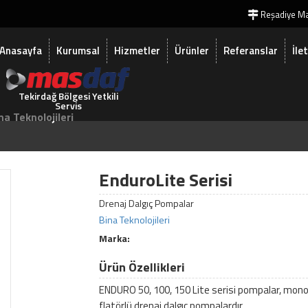
Reşadiye Ma
Anasayfa
Kurumsal
Hizmetler
Ürünler
Referanslar
İle
Tekirdağ Bölgesi Yetkili
Servis
na Teknolojileri
EnduroLite Serisi
Drenaj Dalgıç Pompalar
Bina Teknolojileri
Marka:
Ürün Özellikleri
ENDURO 50, 100, 150 Lite serisi pompalar, monof
flatörlü drenaj dalgıç pompalardır.