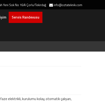
h Yeni Sok No 16/A Çorlu/Tekirdağ
info@oztateknik.com
tişim
Servis Randevusu
aze elektrikli, kurulumu kolay, otomatik çalışan,