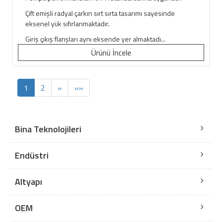
Çift emişli radyal çarkın sırt sırta tasarımı sayesinde
eksenel yük sıfırlanmaktadır.
Giriş çıkış flanşları aynı eksende yer almaktadı...
Ürünü İncele
1
2
»
»»
Bina Teknolojileri
Endüstri
Altyapı
OEM