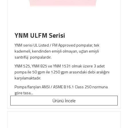
YNM ULFM Serisi
YNM serisi UL Listed / FM Approved pompalar, tek
kademeli, kendinden emişli olmayan, uçtan emişli
santrifüj pompalardır.
YNM 525, YNM 825 ve YNM 1531 olmak üzere 3 adet
pompa ile 50 gpm ile 1250 gpm arasındaki debi aralığını
karşılamaktadır.
Pompa flanşları ANSI / ASME B16.1 Class 250 normuna
göre tasa...
Ürünü İncele