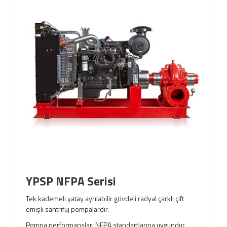
YPSP NFPA Serisi
Tek kademeli yatay ayrılabilir gövdeli radyal çarklı çift
emişli santrifüj pompalardır.
Pompa performansları NFPA standartlarına uygundur.