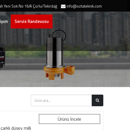
h Yeni Sok No 16/A Çorlu/Tekirdağ
info@oztateknik.com
tişim
Servis Randevusu
Ürünü İncele
çarklı düşey milli