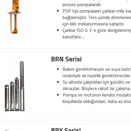
proses pompalarıdır.
PSP tipi pompaların çarkları mile ka
bağlanmıştır. Ters yönde dönmesin
için kilit mekanizmasına sahiptir.
Çarklar ISO G 3 ‘e göre dengelenmiş
kanatlara ...
BRN Serisi
Bakım gerektirmeyen ve suya batırı
nedeniyle ek hazırlık gerektirmezler.
Su altında çalıştıkları için gürültü 
olmazlar; Böylece rahat bir çalışma 
Pompa ve motorun kendisi müdaha
koşullarda olduğundan, daha az insa
BRX Serisi