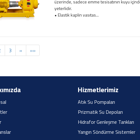
üzerinde, sadece emme tesisatının kuyu içind
yeterlidir.
• Elastik kaplin vasıtas...
2
3
»
»»
ımızda
Hizmetlerimiz
sal
Atık Su Pompaları
tler
Prizmatik Su Depoları
r
Hidrafor Genleşme Tankları
nslar
Yangın Söndürme Sistemler