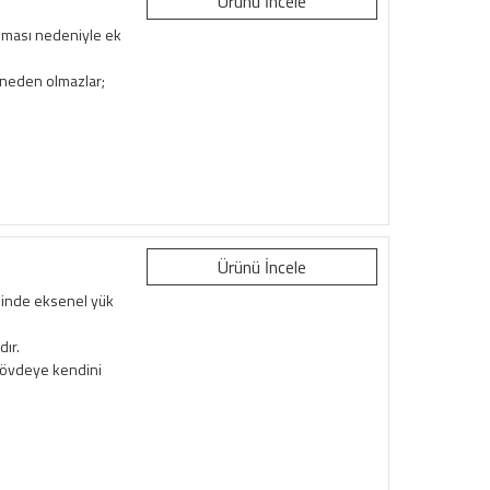
Ürünü İncele
ışması nedeniyle ek
me neden olmazlar;
Ürünü İncele
yesinde eksenel yük
dır.
 gövdeye kendini