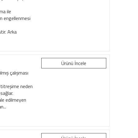
ma ile
in engellenmesi
tir. Arka
Ürünü İncele
lmış çalışması
ve titreşime neden
sağlar.
le edilmeyen
n...