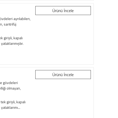
Ürünü İncele
vdeleri ayrılabilen,
, santrifüj
girişli, kapalı
n yataklanmıştır.
Ürünü İncele
e gövdeleri
lliği olmayan,
k girişli, kapalı
n yataklanmı...