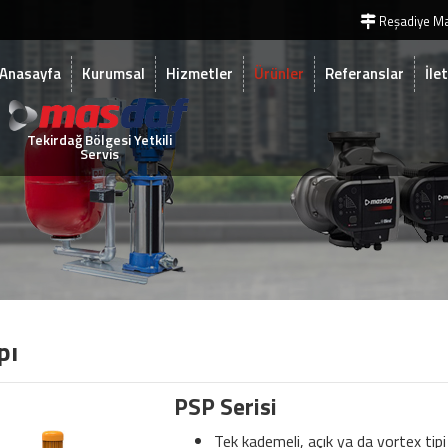
Reşadiye Ma
Anasayfa
Kurumsal
Hizmetler
Ürünler
Referanslar
İle
Tekirdağ Bölgesi Yetkili
Servis
pı
PSP Serisi
Tek kademeli, açık ya da vortex tipi 