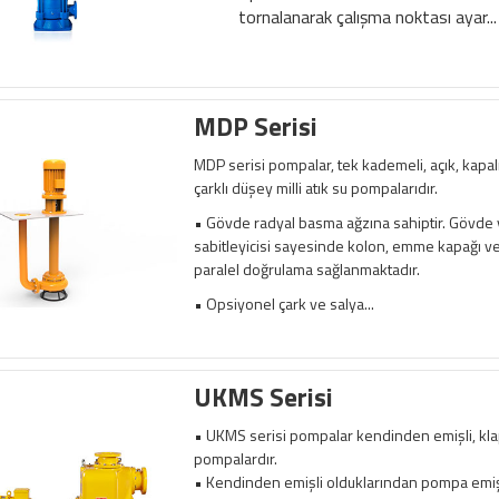
tornalanarak çalışma noktası ayar...
MDP Serisi
MDP serisi pompalar, tek kademeli, açık, kapalı
çarklı düşey milli atık su pompalarıdır.
• Gövde radyal basma ağzına sahiptir. Gövde
sabitleyicisi sayesinde kolon, emme kapağı v
paralel doğrulama sağlanmaktadır.
• Opsiyonel çark ve salya...
UKMS Serisi
• UKMS serisi pompalar kendinden emişli, klap
pompalardır.
• Kendinden emişli olduklarından pompa emiş