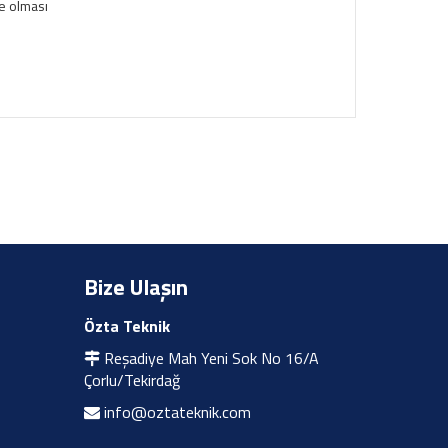
e olması
Bize Ulaşın
Özta Teknik
Reşadiye Mah Yeni Sok No 16/A
Çorlu/Tekirdağ
info@oztateknik.com