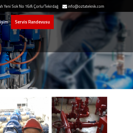
h Yeni Sok No 16/A Çorlu/Tekirdağ
info@oztateknik.com
tişim
Servis Randevusu